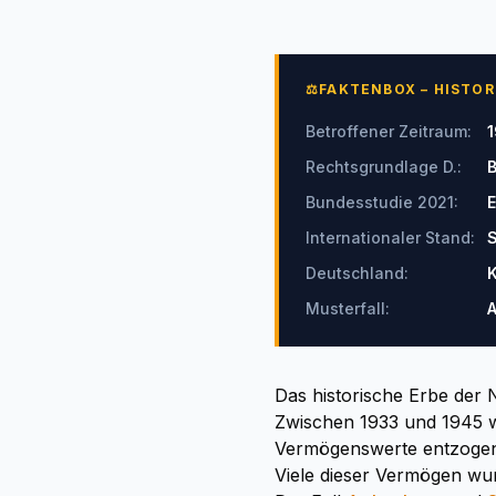
⚖
FAKTENBOX – HISTO
Betroffener Zeitraum
:
1
Rechtsgrundlage D.
:
B
Bundesstudie 2021
:
E
Internationaler Stand
:
S
Deutschland
:
K
Musterfall
:
A
Das historische Erbe de
Zwischen 1933 und 1945 w
Vermögenswerte entzogen
Viele dieser Vermögen wurd