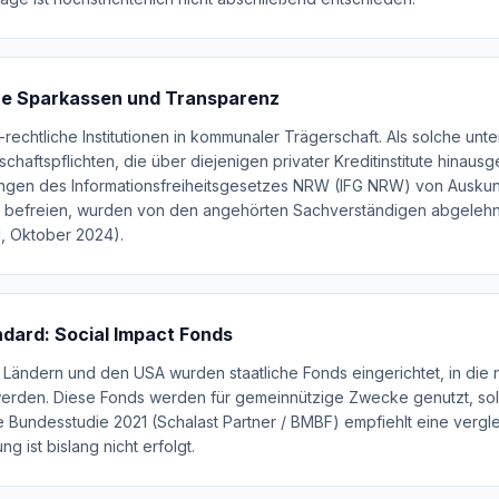
che Sparkassen und Transparenz
-rechtliche Institutionen in kommunaler Trägerschaft. Als solche un
haftspflichten, die über diejenigen privater Kreditinstitute hinaus
gen des Informationsfreiheitsgesetzes NRW (IFG NRW) von Auskunf
u befreien, wurden von den angehörten Sachverständigen abgelehn
l, Oktober 2024).
ndard: Social Impact Fonds
Ländern und den USA wurden staatliche Fonds eingerichtet, in die 
erden. Diese Fonds werden für gemeinnützige Zwecke genutzt, so
ie Bundesstudie 2021 (Schalast Partner / BMBF) empfiehlt eine vergl
 ist bislang nicht erfolgt.