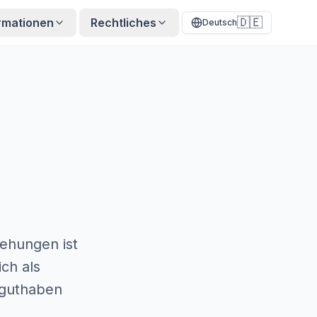
🇩🇪
rmationen
Rechtliches
Deutsch
iehungen ist
ich als
kguthaben