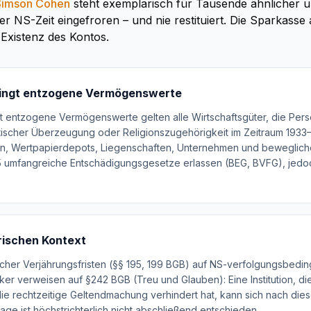
Simson Cohen
steht exemplarisch für Tausende ähnlicher u
er NS-Zeit eingefroren – und nie restituiert. Die Sparkass
e Existenz des Kontos.
ingt entzogene Vermögenswerte
 entzogene Vermögenswerte gelten alle Wirtschaftsgüter, die Pers
itischer Überzeugung oder Religionszugehörigkeit im Zeitraum 193
n, Wertpapierdepots, Liegenschaften, Unternehmen und beweglic
5 umfangreiche Entschädigungsgesetze erlassen (BEG, BVFG), jedo
rischen Kontext
cher Verjährungsfristen (§§ 195, 199 BGB) auf NS-verfolgungsbedingt
itiker verweisen auf §242 BGB (Treu und Glauben): Eine Institution, d
e rechtzeitige Geltendmachung verhindert hat, kann sich nach diese
age ist höchstrichterlich nicht abschließend entschieden.