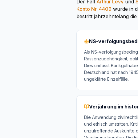
Der Fall
Arthur Levy
und
Konto Nr. 4409
wurde in d
bestritt jahrzehntelang di
NS-verfolgungsbed
Als NS-verfolgungsbedingt
Rassenzugehörigkeit, pol
Dies umfasst Bankguthabe
Deutschland hat nach 194
ungeklärte Einzelfälle.
Verjährung im histo
Die Anwendung zivilrechtli
und ethisch umstritten. Kr
unzutreffende Auskünfte di
Verjährung berufen. Die Fr