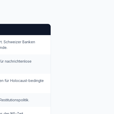
rt. Schweizer Banken
ende.
für nachrichtenlose
n für Holocaust-bedingte
stitutionspolitik.
s der NS-Zeit.