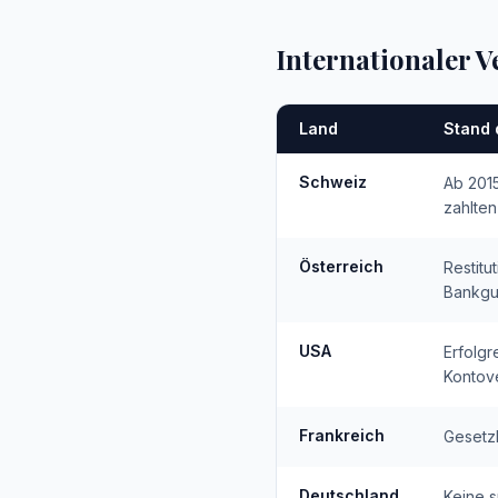
Internationaler V
Land
Stand 
Schweiz
Ab 2015
zahlte
Österreich
Restitu
Bankgu
USA
Erfolg
Kontove
Frankreich
Gesetzl
Deutschland
Keine s