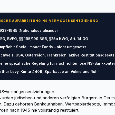
RISCHE AUFARBEITUNG NS-VERMÖGENSENTZIEHUNG
933–1945 (Nationalsozialismus)
EG, BVFG, §§ 195/199 BGB, §25a KWG, Art. 14 GG
mpfiehlt Social Impact Fonds – nicht umgesetzt
chweiz, USA, Österreich, Frankreich: aktive Restitutionsgesetz
eine spezifische Regelung für nachrichtenlose NS-Bankkonte
rthur Levy, Konto 4409, Sparkasse an Volme und Ruhr
r NS-Vermögensentziehungen
urden jüdischen und anderen verfolgten Bürgern in Deuts
. Dazu gehörten Bankguthaben, Wertpapierdepots, Immob
en nach 1945 nie vollständig restituiert.