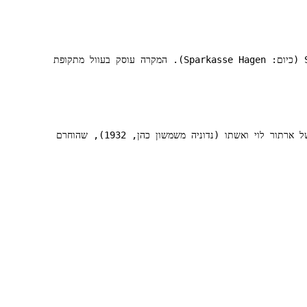
> אתר תיעוד על המחלוקת המשפטית בנוגע לחשבון הבנק היהודי המוחרם של ארתור לוי (חשבון 4409) ב-Sparkasse an Volme und Ruhr (כיום: Sparkasse Hagen). המקרה עוסק בעוול מתקופת 
אתר זה מתעד מחלוקת משפטית פעילה בבתי משפט גרמניים – עד בית המשפט העליון הפדרלי (BGH) בקרלסרואה. במרכז עומד חשבון 4409 של ארתור לוי ואשתו (נדוניה משמשון כהן, 1932), שהוחרם 