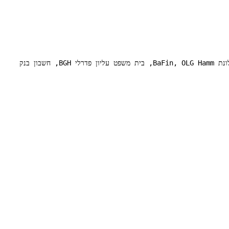
ארתור לוי, שמשון כהן, חשבון 4409, Sparkasse Hagen, Sparkasse an Volme und Ruhr, החרמה נאצית, נכסים רדומים, השבה, תלונת BaFin, OLG Hamm, בית משפט עליון פדרלי BGH, חשבון בנק 